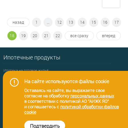
назад
1
...
12
13
14
15
16
17
18
19
20
21
22
все сразу
вперед
Ипотечные продукты
Ипотека на готовое жильё
Ипотека на новостройку
На сайте используются файлы cookie
Перекредитование ипотеки
Оставаясь на сайте, вы выражаете свое
согласие на обработку
персональных данных
Семейная ипотека
в соответствии с политикой АО "АИЖК ЯО"
и соглашаетесь с
политикой обработки файлов
Военная ипотека
cookie
Ипотечный кредит под залог квартиры
Подтвердить