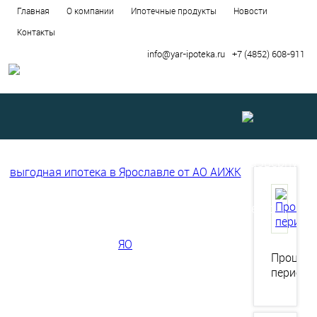
Главная
О компании
Ипотечные продукты
Новости
Контакты
info@yar-ipoteka.ru
+7 (4852) 608-911
Развернуть
меню
Процен
период