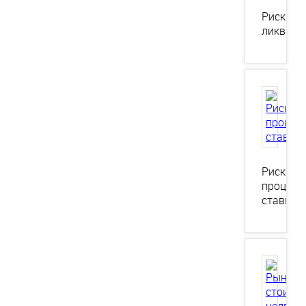
Риск
ликвидн
Риск
процент
ставки