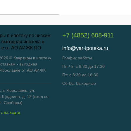
+7 (4852) 608-911
info@yar-ipoteka.ru
 2026 © Квартиры в ипотеку
График работы
 ставкам - выгодная
Пн-Чт: с 8:30 до 17:30
 Ярославле от АО АИЖК
Пт: с 8:30 до 16:30
Сб-Вс: Выходные
 г. Ярославль, ул.
-Щедрина, д. 12 (вход со
л. Свободы)
ь на карте