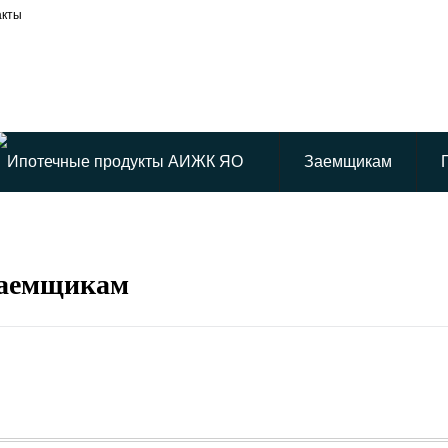
акты
Заемщикам
заемщикам