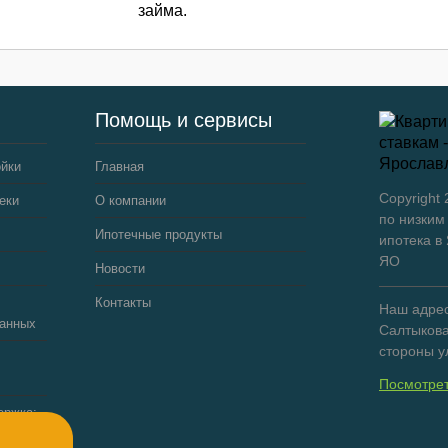
займа.
Помощь и сервисы
ойки
Главная
Copyright
еки
О компании
по низким
Ипотечные продукты
ипотека в
ЯО
Новости
Контакты
Наш адрес:
данных
Салтыкова
стороны у
Посмотрет
ержка: