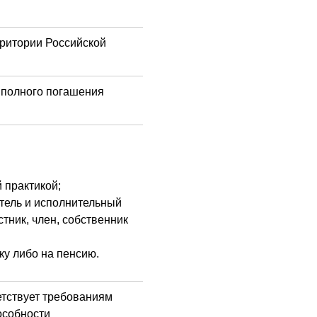
рритории Российской
т полного погашения
 практикой;
тель и исполнительный
тник, член, собственник
у либо на пенсию.
тствует требованиям
особности