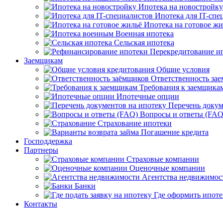
Ипотека на новостройку
Ипотека для IT-спе
Ипотека на готовое жи
Военная ипотека
Сельская ипотека
Перекредитование и
Заемщикам
Общие условия
Ответственность за
Требования к заемщика
Ипотечные опции
Перечень доку
Вопросы и ответы (FAQ
Страхование ипотеки
Погашение кредита
Господдержка
Партнеры
Страховые компании
Оценочные компании
Агентства недвижимос
Банки
Где оформить ипоте
Контакты