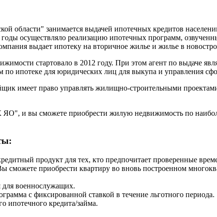
ой области" занимается выдачей ипотечных кредитов населению
 годы осуществляло реализацию ипотечных программ, озвученны
мпания выдает ипотеку на вторичное жилье и жилье в новостро
имости стартовало в 2012 году. При этом агент по выдаче явля
ом по ипотеке для юридических лиц для выкупа и управления 
йщик имеет право управлять жилищно-строительными проектами 
 ЯО", и вы сможете приобрести жилую недвижимость по наибол
ты:
редитный продукт для тех, кто предпочитает проверенные врем
ы сможете приобрести квартиру во вновь построенном многокв
 для военнослужащих.
ограмма с фиксированной ставкой в течение льготного периода.
о ипотечного кредита/займа.