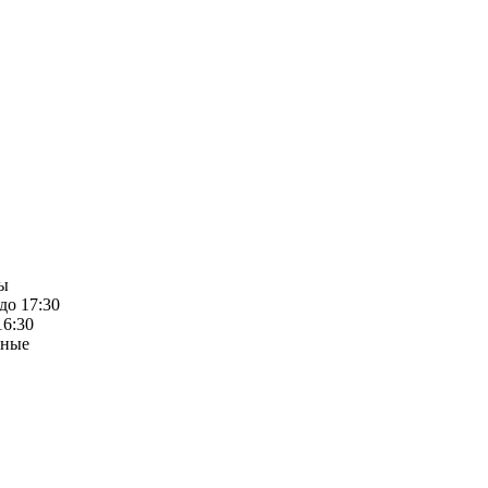
ты
 до 17:30
16:30
дные