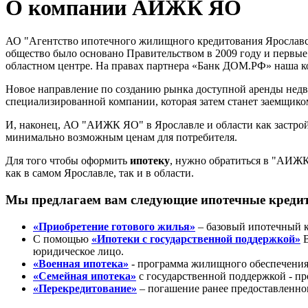
О компании АИЖК ЯО
АО "Агентство ипотечного жилищного кредитования Ярославск
общество было основано Правительством в 2009 году и первые
областном центре. На правах партнера «Банк ДОМ.РФ» наша ко
Новое направление по созданию рынка доступной аренды недвиж
специализированной компании, которая затем станет заемщик
И, наконец, АО "АИЖК ЯО" в Ярославле и области как застро
минимально возможным ценам для потребителя.
Для того чтобы оформить
ипотеку
, нужно обратиться в "АИЖК
как в самом Ярославле, так и в области.
Мы предлагаем вам следующие ипотечные креди
«Приобретение готового жилья»
– базовый ипотечный к
С помощью
«Ипотеки с государственной поддержкой»
В
юридическое лицо.
«Военная ипотека»
- программа жилищного обеспечения
«Семейная ипотека»
с государственной поддержкой - пр
«Перекредитование»
– погашение ранее предоставленног