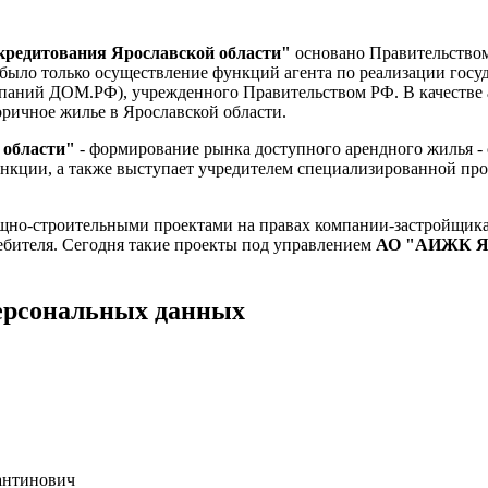
кредитования Ярославской области"
основано Правительством
было только осуществление функций агента по реализации госу
мпаний ДОМ.РФ), учрежденного Правительством РФ. В качестве
ричное жилье в Ярославской области.
области"
- формирование рынка доступного арендного жилья - с
ии, а также выступает учредителем специализированной прое
щно-строительными проектами на правах компании-застройщика.
бителя. Сегодня такие проекты под управлением
АО "АИЖК Яр
ерсональных данных
антинович