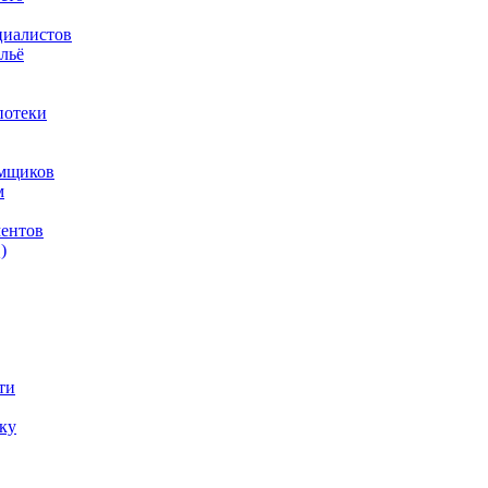
циалистов
льё
потеки
емщиков
м
ментов
)
ти
ку