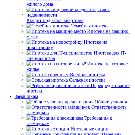
жилого дома
Кредит под залог квартиры
Семейная ипотека
Ипотека на машино-
место
Ипотека на
новостройку
Ипотека для IT-
специалистов
Ипотека на готовое
жильё
Военная ипотека
Сельская ипотека
Перекредитование
ипотеки
Заемщикам
Общие условия
Ответственность
заемщиков
Требования к
заемщикам
Ипотечные опции
Перечень