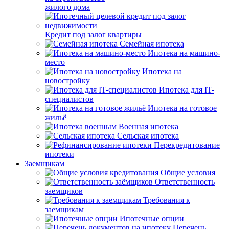
жилого дома
Кредит под залог квартиры
Семейная ипотека
Ипотека на машино-
место
Ипотека на
новостройку
Ипотека для IT-
специалистов
Ипотека на готовое
жильё
Военная ипотека
Сельская ипотека
Перекредитование
ипотеки
Заемщикам
Общие условия
Ответственность
заемщиков
Требования к
заемщикам
Ипотечные опции
Перечень