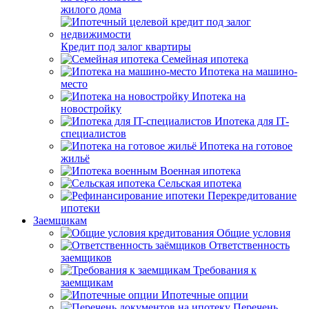
жилого дома
Кредит под залог квартиры
Семейная ипотека
Ипотека на машино-
место
Ипотека на
новостройку
Ипотека для IT-
специалистов
Ипотека на готовое
жильё
Военная ипотека
Сельская ипотека
Перекредитование
ипотеки
Заемщикам
Общие условия
Ответственность
заемщиков
Требования к
заемщикам
Ипотечные опции
Перечень