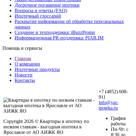
Досрочное погашение ипотеки
Вопросы и ответы (FAQ)
Ипотечный глоссарий
Раскрытие информации об обработке персональных
данных
Создание и техподдержка: iBuzzPromo
Информационная PR-поддержка: PIAR.IM
Помощь и сервисы
Главная
О компании
Ипотечные продукты
Новости
Контакты
+7 (4852) 608-
911
info@yar-
ipoteka.ru
График
Copyright 2026 © Квартиры в ипотеку по
работы
низким ставкам - выгодная ипотека в
Пн-Чт: с
Ярославле от АО АИЖК ЯО
8:30 до