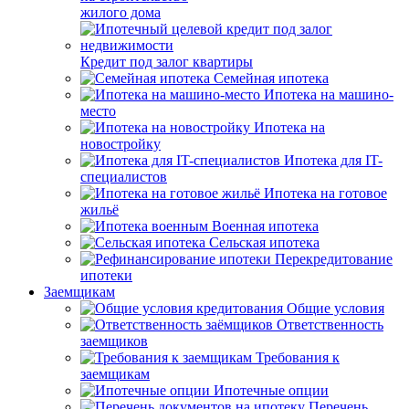
жилого дома
Кредит под залог квартиры
Семейная ипотека
Ипотека на машино-
место
Ипотека на
новостройку
Ипотека для IT-
специалистов
Ипотека на готовое
жильё
Военная ипотека
Сельская ипотека
Перекредитование
ипотеки
Заемщикам
Общие условия
Ответственность
заемщиков
Требования к
заемщикам
Ипотечные опции
Перечень