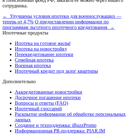
в Пенсионный фонд РФ, заказать ее можно через нашего
сотрудника.
← Улучшены условия ипотеки для военнослужащих —
теперь от 4,7%
О предоставлении информации по
программам льготного ипотечного кредитования →
Ипотечные продукты
Ипотека на готовое жильё
Ипотека на новостройку
Перекредитование ипотеки
Семейная ипотека
Военная ипотека
Ипотечный кредит под залог квартиры
Дополнительно
Аккредитованные новостройки
Досрочное погашение ипотеки
Вопросы и ответы (FAQ)
Ипотечный глоссарий
Раскрытие информации об обработке персональных
данных
Создание и техподдержка: iBuzzPromo
Информационная PR-поддержка: PIAR.IM