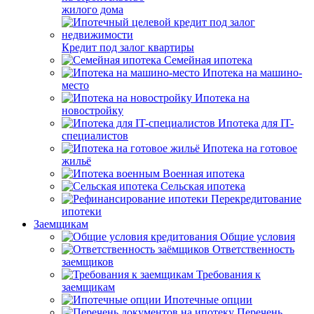
жилого дома
Кредит под залог квартиры
Семейная ипотека
Ипотека на машино-
место
Ипотека на
новостройку
Ипотека для IT-
специалистов
Ипотека на готовое
жильё
Военная ипотека
Сельская ипотека
Перекредитование
ипотеки
Заемщикам
Общие условия
Ответственность
заемщиков
Требования к
заемщикам
Ипотечные опции
Перечень