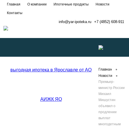
Главная
О компании
Ипотечные продукты
Новости
Контакты
info@yar-ipoteka.ru
+7 (4852) 608-911
Развернуть
•
Главная
•
Новости
Премьер-
меню
министр России
Михаил
Мишустин
объявил о
продлении
выплат
многодетным