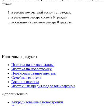
ставке:
в реестре получателей состоит 2 граждан,
в резервном реестре состоит 0 граждан,
исключено из сводного реестра 0 граждан.
← Ставка по ипотеке в 2 раза ниже - для семей с двумя и
более детьми
С 1 июля 2019 года застройщики обязаны использовать
эскроу-счета →
Ипотечные продукты
Ипотека на готовое жильё
Ипотека на новостройку
Перекредитование ипотеки
Семейная ипотека
Военная ипотека
Ипотечный кредит под залог квартиры
Дополнительно
Аккредитованные новостройки