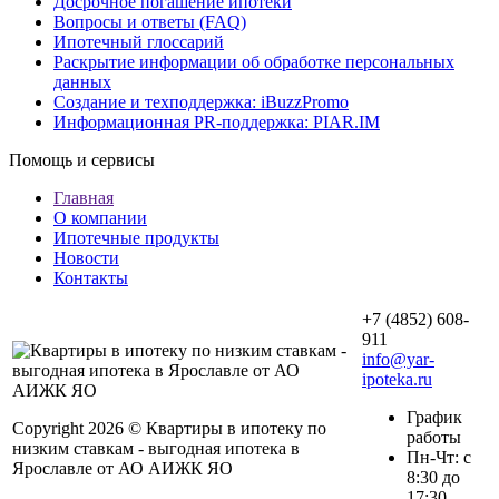
Досрочное погашение ипотеки
Вопросы и ответы (FAQ)
Ипотечный глоссарий
Раскрытие информации об обработке персональных
данных
Создание и техподдержка: iBuzzPromo
Информационная PR-поддержка: PIAR.IM
Помощь и сервисы
Главная
О компании
Ипотечные продукты
Новости
Контакты
+7 (4852) 608-
911
info@yar-
ipoteka.ru
График
Copyright 2026 © Квартиры в ипотеку по
работы
низким ставкам - выгодная ипотека в
Пн-Чт: с
Ярославле от АО АИЖК ЯО
8:30 до
17:30