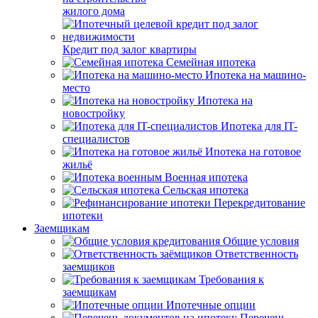
жилого дома
Кредит под залог квартиры
Семейная ипотека
Ипотека на машино-
место
Ипотека на
новостройку
Ипотека для IT-
специалистов
Ипотека на готовое
жильё
Военная ипотека
Сельская ипотека
Перекредитование
ипотеки
Заемщикам
Общие условия
Ответственность
заемщиков
Требования к
заемщикам
Ипотечные опции
Перечень