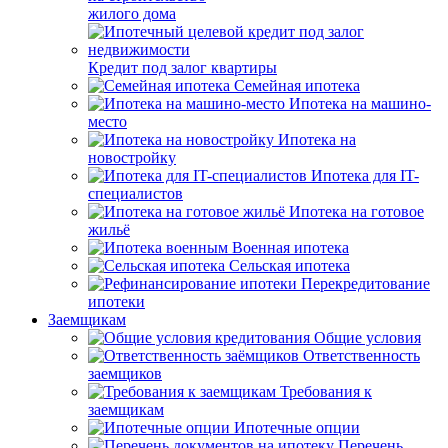
жилого дома
Кредит под залог квартиры
Семейная ипотека
Ипотека на машино-
место
Ипотека на
новостройку
Ипотека для IT-
специалистов
Ипотека на готовое
жильё
Военная ипотека
Сельская ипотека
Перекредитование
ипотеки
Заемщикам
Общие условия
Ответственность
заемщиков
Требования к
заемщикам
Ипотечные опции
Перечень