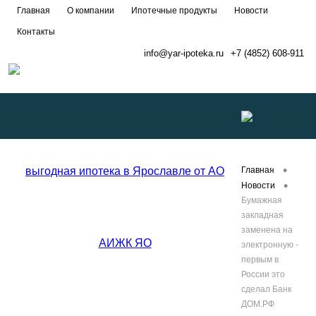
Главная
О компании
Ипотечные продукты
Новости
Контакты
info@yar-ipoteka.ru
+7 (4852) 608-911
Развернуть
•
Главная
•
Новости
Бумажная
меню
закладная
заменена на
электронную -
первым в
России это
сделал Банк
ДОМ.РФ