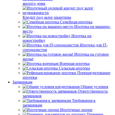
жилого дома
Кредит под залог квартиры
Семейная ипотека
Ипотека на машино-
место
Ипотека на
новостройку
Ипотека для IT-
специалистов
Ипотека на готовое
жильё
Военная ипотека
Сельская ипотека
Перекредитование
ипотеки
Заемщикам
Общие условия
Ответственность
заемщиков
Требования к
заемщикам
Ипотечные опции
Перечень