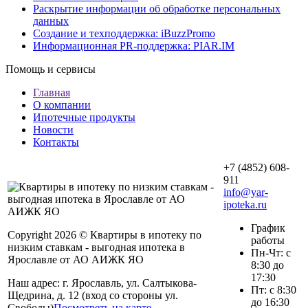
Раскрытие информации об обработке персональных
данных
Создание и техподдержка: iBuzzPromo
Информационная PR-поддержка: PIAR.IM
Помощь и сервисы
Главная
О компании
Ипотечные продукты
Новости
Контакты
+7 (4852) 608-
911
info@yar-
ipoteka.ru
График
Copyright 2026 © Квартиры в ипотеку по
работы
низким ставкам - выгодная ипотека в
Пн-Чт: с
Ярославле от АО АИЖК ЯО
8:30 до
17:30
Наш адрес: г. Ярославль, ул. Салтыкова-
Пт: с 8:30
Щедрина, д. 12 (вход со стороны ул.
до 16:30
Свободы)
Посмотреть на карте