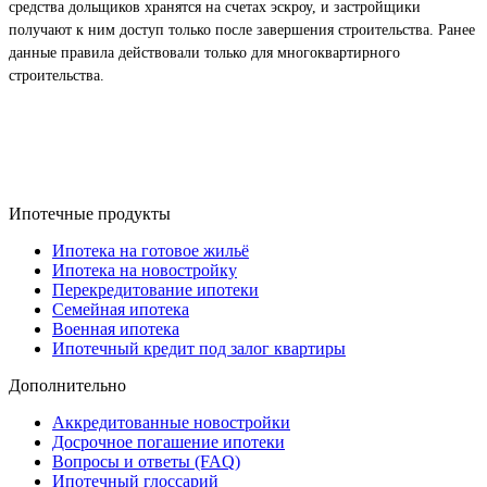
средства дольщиков хранятся на счетах эскроу, и застройщики
получают к ним доступ только после завершения строительства. Ранее
данные правила действовали только для многоквартирного
строительства.
← Расширены возможности ипотечных заёмщиков:
ипотека на покупку вторичного жилья
Расширены условия выдачи промышленной ипотеки →
Ипотечные продукты
Ипотека на готовое жильё
Ипотека на новостройку
Перекредитование ипотеки
Семейная ипотека
Военная ипотека
Ипотечный кредит под залог квартиры
Дополнительно
Аккредитованные новостройки
Досрочное погашение ипотеки
Вопросы и ответы (FAQ)
Ипотечный глоссарий