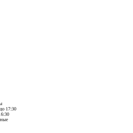
ты
 до 17:30
16:30
дные