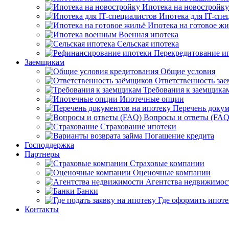
Ипотека на новостройку
Ипотека для IT-спе
Ипотека на готовое жи
Военная ипотека
Сельская ипотека
Перекредитование и
Заемщикам
Общие условия
Ответственность за
Требования к заемщика
Ипотечные опции
Перечень доку
Вопросы и ответы (FAQ
Страхование ипотеки
Погашение кредита
Господдержка
Партнеры
Страховые компании
Оценочные компании
Агентства недвижимос
Банки
Где оформить ипоте
Контакты