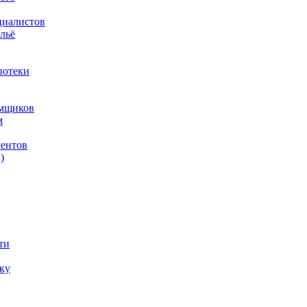
циалистов
льё
потеки
емщиков
м
ментов
)
ти
ку