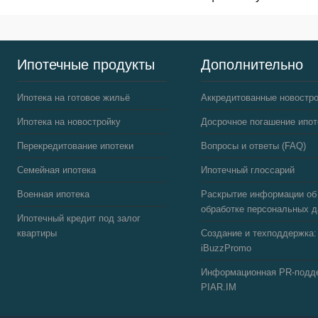
Ипотечные продукты
Дополнительно
Ипотека на готовое жильё
Аккредитованные новостр
Ипотека на новостройку
Досрочное погашение ипот
Перекредитование ипотеки
Вопросы и ответы (FAQ)
Семейная ипотека
Ипотечный глоссарий
Военная ипотека
Раскрытие информации об
обработке персональных 
Ипотечный кредит под залог
квартиры
Создание и техподдержка:
iBuzzPromo
Информационная PR-подд
PIAR.IM