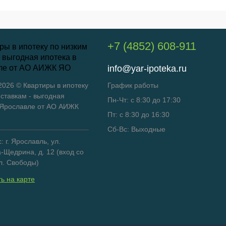
+7 (4852) 608-911
info@yar-ipoteka.ru
 2026 © Квартиры в ипотеку
График работы
 ставкам - выгодная
Пн-Чт: с 8:30 до 17:30
 Ярославле от АО АИЖК
Пт: с 8:30 до 16:30
Сб-Вс: Выходные
 г. Ярославль, ул.
-Щедрина, д. 12 (вход со
л. Свободы)
ь на карте