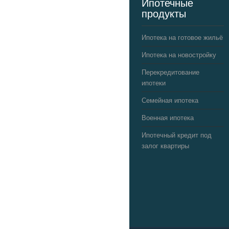
Ипотечные
продукты
Ипотека на готовое жильё
Ипотека на новостройку
Перекредитование
ипотеки
Семейная ипотека
Военная ипотека
Ипотечный кредит под
залог квартиры